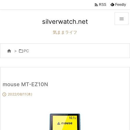

Feedly
RSS

silverwatch.net

気ままライフ
メニュ


>

PC
サイド

前へ

次へ
mouse MT-EZ10N


2022/08/11(木)
検索