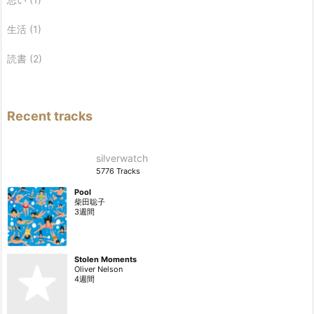
生活
(1)
読書
(2)
Recent tracks
silverwatch
5776 Tracks
Pool
柴田聡子
3週間
Stolen Moments
Oliver Nelson
4週間