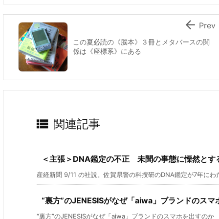

Prev
この夏必読の《脳本》３冊とメタバースの関
係は《座標系》にある

関連記事
＜主張＞DNA鑑定の不正 未聞の事態に慄然とす
産経新聞 9/11 の社説。佐賀県警の科捜研のDNA鑑定が7年にわた
“裏方”のJENESISがなぜ「aiwa」ブランドの
“裏方”のJENESISがなぜ「aiwa」ブランドのスマホを出すのか 