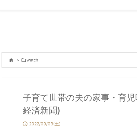

>

watch
子育て世帯の夫の家事・育児
経済新聞)

2022/09/03(土)