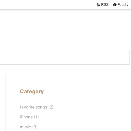

Feedly
RSS
Category
favorite songs
(2)
iPhone
(1)
music
(3)