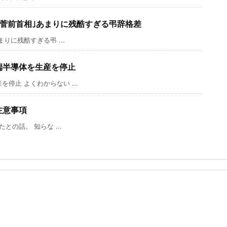
×菅前首相｣あまりに残酷すぎる弔辞格差
りに残酷すぎる弔 ...
端半導体を生産を停止
止 よくわからない ...
注意事項
の話。 知らな ...