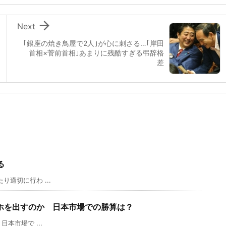

Next
｢銀座の焼き鳥屋で2人｣が心に刺さる…｢岸田
首相×菅前首相｣あまりに残酷すぎる弔辞格
差
る
り適切に行わ ...
スマホを出すのか 日本市場での勝算は？
日本市場で ...